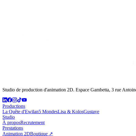
Studio de production d'animation 2D. Espace Gambetta, 3 rue Antoi
Productions
La Quête d'Ewilan
5 Mondes
Lisa & Kolos
Gustave
Studio
À propos
Recrutement
Prestations
Animation 2D
Boutique ↗