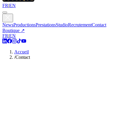
FR
|
EN
News
Productions
Prestations
Studio
Recrutement
Contact
Boutique ↗
FR
|
EN
Accueil
/
Contact