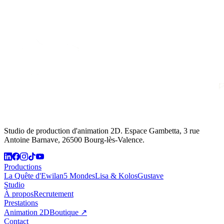
Studio de production d'animation 2D. Espace Gambetta, 3 rue
Antoine Barnave, 26500 Bourg-lès-Valence.
Productions
La Quête d'Ewilan
5 Mondes
Lisa & Kolos
Gustave
Studio
À propos
Recrutement
Prestations
Animation 2D
Boutique ↗
Contact