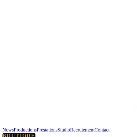
News
Productions
Prestations
Studio
Recrutement
Contact
BOUTIQUE